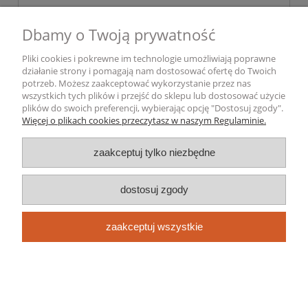
Dbamy o Twoją prywatność
Pliki cookies i pokrewne im technologie umożliwiają poprawne
działanie strony i pomagają nam dostosować ofertę do Twoich
potrzeb. Możesz zaakceptować wykorzystanie przez nas
wszystkich tych plików i przejść do sklepu lub dostosować użycie
plików do swoich preferencji, wybierając opcję "Dostosuj zgody".
Więcej o plikach cookies przeczytasz w naszym Regulaminie.
zaakceptuj tylko niezbędne
dostosuj zgody
POZIOMICA POZIOMNICA WASERWAGA
zaakceptuj wszystkie
60 cm
54,50 zł
do koszyka