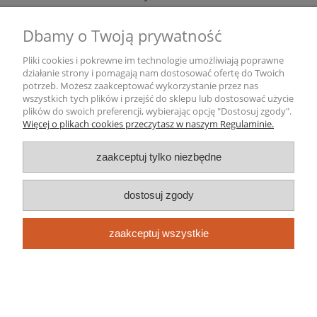
Dbamy o Twoją prywatność
Gwarancja i zwroty
Pliki cookies i pokrewne im technologie umożliwiają poprawne
Informacje o firmie
działanie strony i pomagają nam dostosować ofertę do Twoich
potrzeb. Możesz zaakceptować wykorzystanie przez nas
wszystkich tych plików i przejść do sklepu lub dostosować użycie
pokaż pełną wersję strony
plików do swoich preferencji, wybierając opcję "Dostosuj zgody".
Więcej o plikach cookies przeczytasz w naszym Regulaminie.
Sklep internetowy Shoper.pl
zaakceptuj tylko niezbędne
dostosuj zgody
zaakceptuj wszystkie