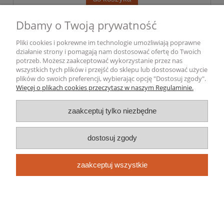
Dbamy o Twoją prywatność
Pliki cookies i pokrewne im technologie umożliwiają poprawne
działanie strony i pomagają nam dostosować ofertę do Twoich
potrzeb. Możesz zaakceptować wykorzystanie przez nas
wszystkich tych plików i przejść do sklepu lub dostosować użycie
plików do swoich preferencji, wybierając opcję "Dostosuj zgody".
Więcej o plikach cookies przeczytasz w naszym Regulaminie.
zaakceptuj tylko niezbędne
dostosuj zgody
zaakceptuj wszystkie
NÓŻ MYŚLIWSKI SURVIVAL FINKA
POROŻE POKROWIEC 24cm UNIKATOWY
DESIGN OSTRY
37,99 zł