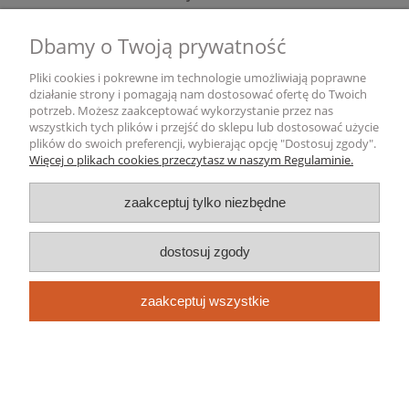
Dbamy o Twoją prywatność
Gwarancja i zwroty
Pliki cookies i pokrewne im technologie umożliwiają poprawne
Informacje o firmie
działanie strony i pomagają nam dostosować ofertę do Twoich
potrzeb. Możesz zaakceptować wykorzystanie przez nas
wszystkich tych plików i przejść do sklepu lub dostosować użycie
pokaż pełną wersję strony
plików do swoich preferencji, wybierając opcję "Dostosuj zgody".
Więcej o plikach cookies przeczytasz w naszym Regulaminie.
Sklep internetowy Shoper.pl
zaakceptuj tylko niezbędne
dostosuj zgody
zaakceptuj wszystkie