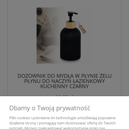
DOZOWNIK DO MYDŁA W PŁYNIE ŻELU
PŁYNU DO NACZYŃ ŁAZIENKOWY
KUCHENNY CZARNY
11,99 zł
Dbamy o Twoją prywatność
do koszyka
Pliki cookies i pokrewne im technologie umożliwiają poprawne
działanie strony i pomagają nam dostosować ofertę do Twoich
potrzeb. Możesz zaakceptować wykorzystanie przez nas