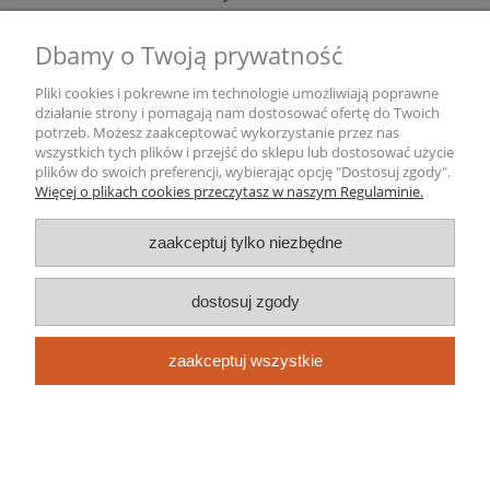
Dbamy o Twoją prywatność
Gwarancja i zwroty
Pliki cookies i pokrewne im technologie umożliwiają poprawne
Informacje o firmie
działanie strony i pomagają nam dostosować ofertę do Twoich
potrzeb. Możesz zaakceptować wykorzystanie przez nas
wszystkich tych plików i przejść do sklepu lub dostosować użycie
pokaż pełną wersję strony
plików do swoich preferencji, wybierając opcję "Dostosuj zgody".
Więcej o plikach cookies przeczytasz w naszym Regulaminie.
Sklep internetowy Shoper.pl
zaakceptuj tylko niezbędne
dostosuj zgody
zaakceptuj wszystkie