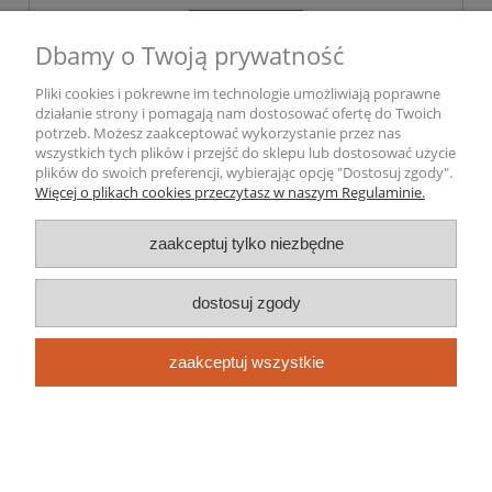
do koszyka
Dbamy o Twoją prywatność
Pliki cookies i pokrewne im technologie umożliwiają poprawne
działanie strony i pomagają nam dostosować ofertę do Twoich
potrzeb. Możesz zaakceptować wykorzystanie przez nas
wszystkich tych plików i przejść do sklepu lub dostosować użycie
plików do swoich preferencji, wybierając opcję "Dostosuj zgody".
Więcej o plikach cookies przeczytasz w naszym Regulaminie.
zaakceptuj tylko niezbędne
dostosuj zgody
zaakceptuj wszystkie
KRĄŻEK ŚCIERNY WELUROWY 125mm
GR 120 NA RZEPĘ 2szt
2,31 zł