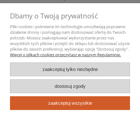
Dbamy o Twoją prywatność
Gwarancja i zwroty
Pliki cookies i pokrewne im technologie umożliwiają poprawne
Informacje o firmie
działanie strony i pomagają nam dostosować ofertę do Twoich
potrzeb. Możesz zaakceptować wykorzystanie przez nas
wszystkich tych plików i przejść do sklepu lub dostosować użycie
pokaż pełną wersję strony
plików do swoich preferencji, wybierając opcję "Dostosuj zgody".
Więcej o plikach cookies przeczytasz w naszym Regulaminie.
Sklep internetowy Shoper.pl
zaakceptuj tylko niezbędne
dostosuj zgody
zaakceptuj wszystkie