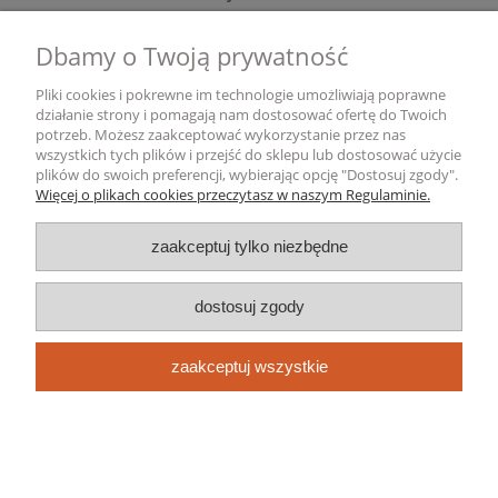
Dbamy o Twoją prywatność
Gwarancja i zwroty
Pliki cookies i pokrewne im technologie umożliwiają poprawne
Informacje o firmie
działanie strony i pomagają nam dostosować ofertę do Twoich
potrzeb. Możesz zaakceptować wykorzystanie przez nas
wszystkich tych plików i przejść do sklepu lub dostosować użycie
pokaż pełną wersję strony
plików do swoich preferencji, wybierając opcję "Dostosuj zgody".
Więcej o plikach cookies przeczytasz w naszym Regulaminie.
Sklep internetowy Shoper.pl
zaakceptuj tylko niezbędne
dostosuj zgody
zaakceptuj wszystkie