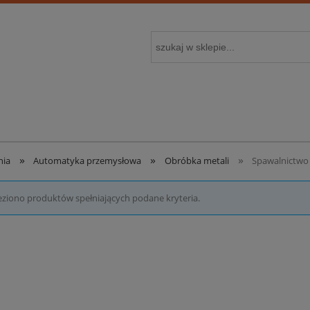
»
»
»
nia
Automatyka przemysłowa
Obróbka metali
Spawalnictwo
eziono produktów spełniających podane kryteria.