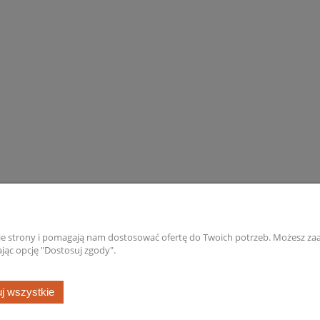
IK UCHWYT CEOWNIK
Obejma słupka przelotowa 60
ÓWKI 50X250 GRAFIT
do paneli ogrodzeniowych oc
5,80 zł
2,80 zł
do koszyka
do koszyka
Moje konto
Gwarancja i zwr
nie strony i pomagają nam dostosować ofertę do Twoich potrzeb. Możesz zaa
jąc opcję "Dostosuj zgody".
ów
Twoje zamówienia
Gwarancja
Ustawienia konta
Zwroty
j wszystkie
ienia