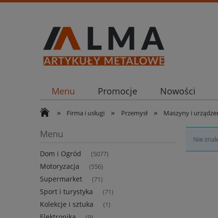
Menu
Promocje
Nowości
»
»
»
Firma i usługi
Przemysł
Maszyny i urządze
Menu
Nie znal
Dom i Ogród
(5077)
Motoryzacja
(556)
Supermarket
(71)
Sport i turystyka
(71)
Kolekcje i sztuka
(1)
Elektronika
(9)