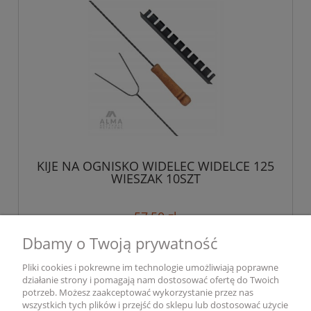
KIJE NA OGNISKO WIDELEC WIDELCE 125
WIESZAK 10SZT
57,50 zł
Dbamy o Twoją prywatność
do koszyka
Pliki cookies i pokrewne im technologie umożliwiają poprawne
działanie strony i pomagają nam dostosować ofertę do Twoich
potrzeb. Możesz zaakceptować wykorzystanie przez nas
wszystkich tych plików i przejść do sklepu lub dostosować użycie
Pomoc