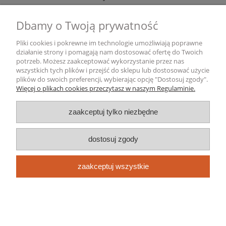
Dbamy o Twoją prywatność
Gwarancja i zwroty
Pliki cookies i pokrewne im technologie umożliwiają poprawne
Informacje o firmie
działanie strony i pomagają nam dostosować ofertę do Twoich
potrzeb. Możesz zaakceptować wykorzystanie przez nas
wszystkich tych plików i przejść do sklepu lub dostosować użycie
pokaż pełną wersję strony
plików do swoich preferencji, wybierając opcję "Dostosuj zgody".
Więcej o plikach cookies przeczytasz w naszym Regulaminie.
Sklep internetowy Shoper.pl
zaakceptuj tylko niezbędne
dostosuj zgody
zaakceptuj wszystkie