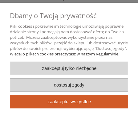
Dbamy o Twoją prywatność
Gwarancja i zwroty
Pliki cookies i pokrewne im technologie umożliwiają poprawne
Informacje o firmie
działanie strony i pomagają nam dostosować ofertę do Twoich
potrzeb. Możesz zaakceptować wykorzystanie przez nas
wszystkich tych plików i przejść do sklepu lub dostosować użycie
pokaż pełną wersję strony
plików do swoich preferencji, wybierając opcję "Dostosuj zgody".
Więcej o plikach cookies przeczytasz w naszym Regulaminie.
Sklep internetowy Shoper.pl
zaakceptuj tylko niezbędne
dostosuj zgody
zaakceptuj wszystkie