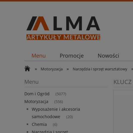
Menu
Promocje
Nowości
»
»
Motoryzacja
Narzędzia i sprzęt warsztatowy
KLUCZ
Menu
Dom i Ogród
(5077)
Motoryzacja
(556)
Wyposażenie i akcesoria
samochodowe
(20)
Chemia
(6)
Narzędzia i sprzęt