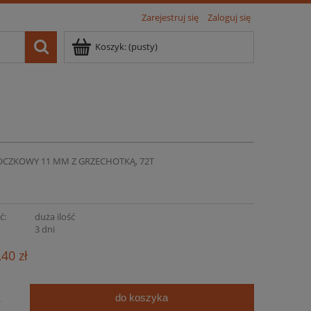
Zarejestruj się
Zaloguj się
Koszyk:
(pusty)
OCZKOWY 11 MM Z GRZECHOTKĄ, 72T
ć:
duża ilość
:
3 dni
,40 zł
do koszyka
.