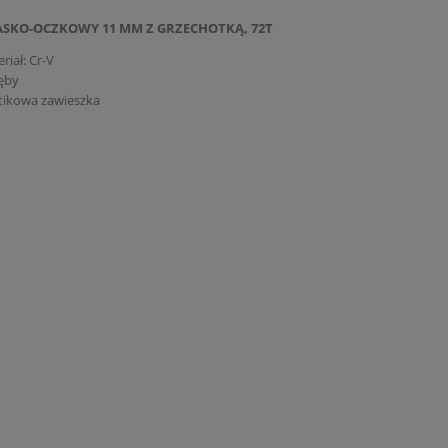
ASKO-OCZKOWY 11 MM Z GRZECHOTKĄ, 72T
riał: Cr-V
ęby
tikowa zawieszka