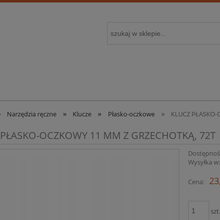
»
»
»
»
Narzędzia ręczne
Klucze
Płasko-oczkowe
KLUCZ PŁASKO-
 PŁASKO-OCZKOWY 11 MM Z GRZECHOTKĄ, 72T
Dostępnoś
Wysyłka w
23
Cena:
szt