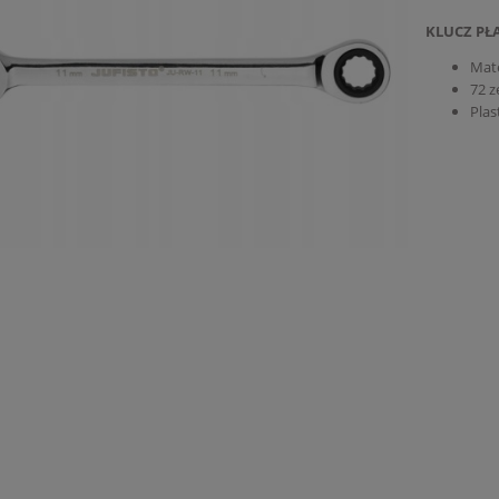
KLUCZ PŁ
Mate
72 z
Plas