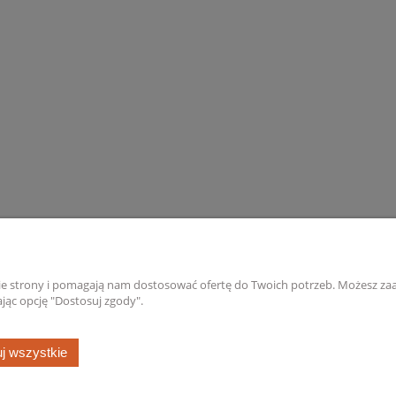
IK UCHWYT CEOWNIK
Obejma słupka przelotowa 60
ÓWKI 50X250 GRAFIT
do paneli ogrodzeniowych oc
5,80 zł
2,80 zł
do koszyka
do koszyka
Moje konto
Gwarancja i zwr
nie strony i pomagają nam dostosować ofertę do Twoich potrzeb. Możesz zaa
jąc opcję "Dostosuj zgody".
ów
Twoje zamówienia
Gwarancja
Ustawienia konta
Zwroty
j wszystkie
ienia