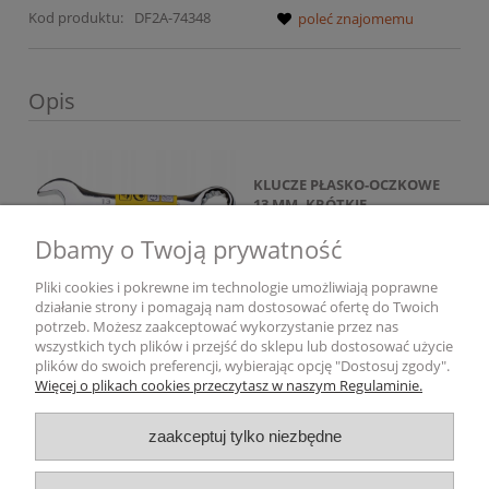
Kod produktu:
DF2A-74348
poleć znajomemu
Opis
KLUCZE PŁASKO-OCZKOWE
13 MM, KRÓTKIE
Stal chromowo-
Dbamy o Twoją prywatność
wanadowa
Pliki cookies i pokrewne im technologie umożliwiają poprawne
działanie strony i pomagają nam dostosować ofertę do Twoich
potrzeb. Możesz zaakceptować wykorzystanie przez nas
wszystkich tych plików i przejść do sklepu lub dostosować użycie
Pomoc
plików do swoich preferencji, wybierając opcję "Dostosuj zgody".
Więcej o plikach cookies przeczytasz w naszym Regulaminie.
Dostawa i płatność
zaakceptuj tylko niezbędne
Moje konto