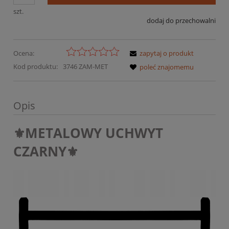
szt.
dodaj do przechowalni
Ocena:
zapytaj o produkt
Kod produktu:
3746 ZAM-MET
poleć znajomemu
Opis
⚜️METALOWY UCHWYT
CZARNY⚜️