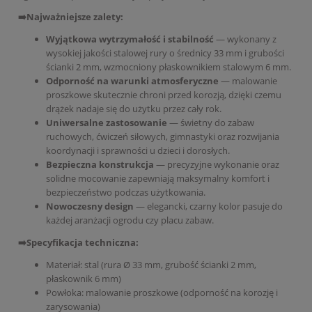
➡️Najważniejsze zalety:
Wyjątkowa wytrzymałość i stabilność
— wykonany z
wysokiej jakości stalowej rury o średnicy 33 mm i grubości
ścianki 2 mm, wzmocniony płaskownikiem stalowym 6 mm.
Odporność na warunki atmosferyczne
— malowanie
proszkowe skutecznie chroni przed korozją, dzięki czemu
drążek nadaje się do użytku przez cały rok.
Uniwersalne zastosowanie
— świetny do zabaw
ruchowych, ćwiczeń siłowych, gimnastyki oraz rozwijania
koordynacji i sprawności u dzieci i dorosłych.
Bezpieczna konstrukcja
— precyzyjne wykonanie oraz
solidne mocowanie zapewniają maksymalny komfort i
bezpieczeństwo podczas użytkowania.
Nowoczesny design
— elegancki, czarny kolor pasuje do
każdej aranżacji ogrodu czy placu zabaw.
➡️Specyfikacja techniczna:
Materiał: stal (rura Ø 33 mm, grubość ścianki 2 mm,
płaskownik 6 mm)
Powłoka: malowanie proszkowe (odporność na korozję i
zarysowania)