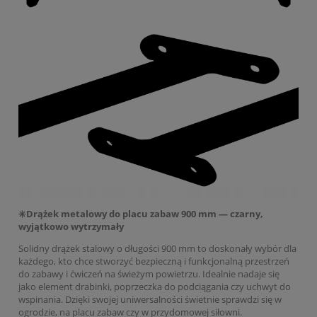
✳️Drążek metalowy do placu zabaw 900 mm — czarny,
wyjątkowo wytrzymały
Solidny drążek stalowy o długości 900 mm to doskonały wybór dla
każdego, kto chce stworzyć bezpieczną i funkcjonalną przestrzeń
do zabawy i ćwiczeń na świeżym powietrzu. Idealnie nadaje się
jako element drabinki, poprzeczka do podciągania czy uchwyt do
wspinania. Dzięki swojej uniwersalności świetnie sprawdzi się w
ogrodzie, na placu zabaw czy w przydomowej siłowni.