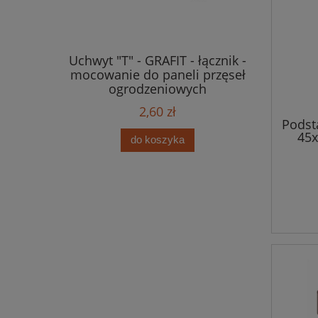
ELOTOWA
Uchwyt "T" - GRAFIT - łącznik -
ŁĄCZN
paneli
mocowanie do paneli przęseł
PODMUR
ch
ogrodzeniowych
2,60 zł
Podst
45x
do koszyka