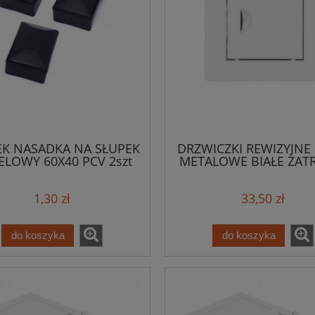
EK NASADKA NA SŁUPEK
DRZWICZKI REWIZYJNE 
LOWY 60X40 PCV 2szt
METALOWE BIAŁE ZAT
1,30 zł
33,50 zł
do koszyka
do koszyka